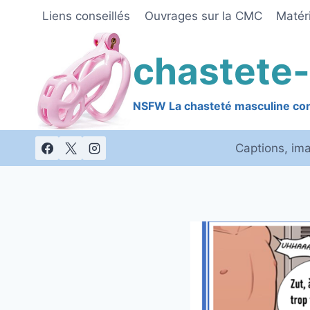
Skip
Liens conseillés
Ouvrages sur la CMC
Matéri
to
content
chastete-
NSFW La chasteté masculine cont
Captions, im