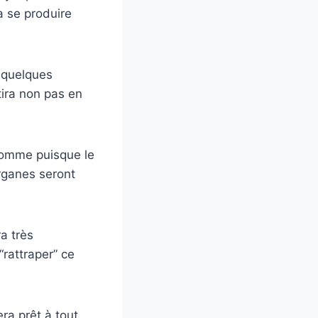
a se produire
e quelques
tira non pas en
’homme puisque le
organes seront
ra très
“rattraper” ce
era prêt à tout