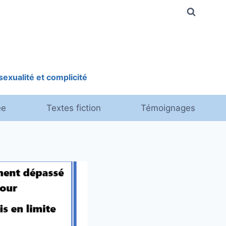
exualité et complicité
ée
Textes fiction
Témoignages