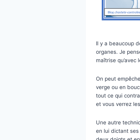
Il y a beaucoup d
organes. Je pense
maîtrise qu’avec l
On peut empêcher
verge ou en bouch
tout ce qui contr
et vous verrez le
Une autre techni
en lui dictant ses
deux doigts et en