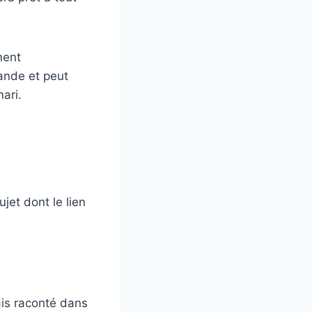
ment
ande et peut
mari.
ujet dont le lien
vais raconté dans