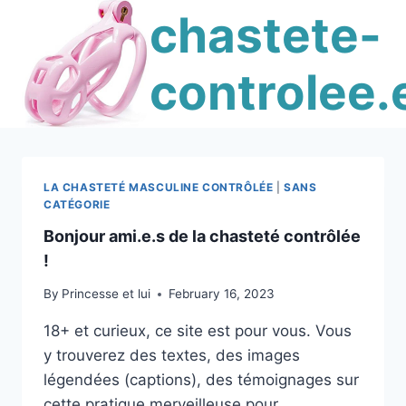
Skip
chastete-
to
content
controlee.
LA CHASTETÉ MASCULINE CONTRÔLÉE
|
SANS
CATÉGORIE
Bonjour ami.e.s de la chasteté contrôlée
!
By
Princesse et lui
February 16, 2023
18+ et curieux, ce site est pour vous. Vous
y trouverez des textes, des images
légendées (captions), des témoignages sur
cette pratique merveilleuse pour