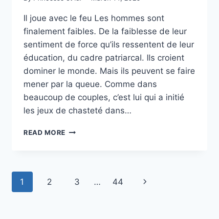
Il joue avec le feu Les hommes sont
finalement faibles. De la faiblesse de leur
sentiment de force qu’ils ressentent de leur
éducation, du cadre patriarcal. Ils croient
dominer le monde. Mais ils peuvent se faire
mener par la queue. Comme dans
beaucoup de couples, c’est lui qui a initié
les jeux de chasteté dans…
SENTIMENT
READ MORE
DE
PUISSANCE
Page
Next
1
2
3
…
44
navigation
Page