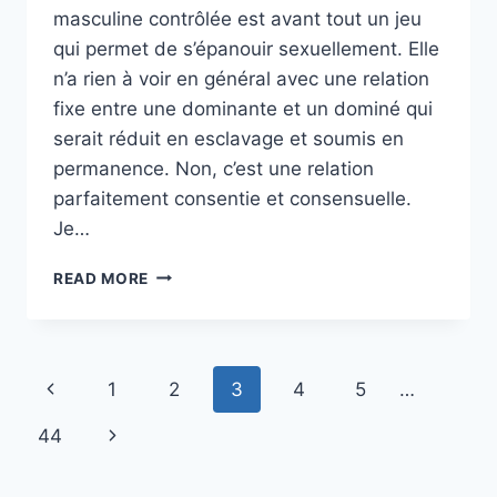
masculine contrôlée est avant tout un jeu
qui permet de s’épanouir sexuellement. Elle
n’a rien à voir en général avec une relation
fixe entre une dominante et un dominé qui
serait réduit en esclavage et soumis en
permanence. Non, c’est une relation
parfaitement consentie et consensuelle.
Je…
PARFOIS
READ MORE
SE
LÂCHER
Page
Previous
1
2
3
4
5
…
navigation
Page
Next
44
Page