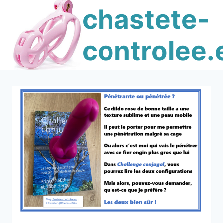
Skip
chastete-
to
content
controlee.