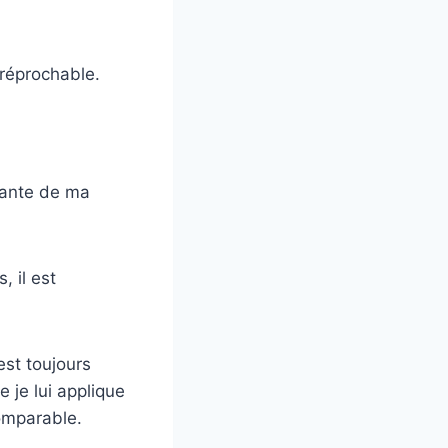
rréprochable.
utante de ma
, il est
 est toujours
 je lui applique
comparable.