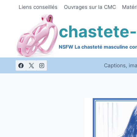
Skip
Liens conseillés
Ouvrages sur la CMC
Matéri
to
content
chastete-
NSFW La chasteté masculine cont
Captions, im