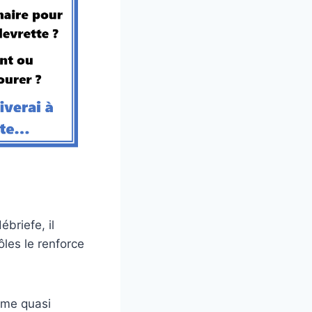
briefe, il
ôles le renforce
ime quasi