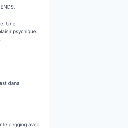
PRENDS.
se. Une
laisir psychique.
.
 est dans
er le pegging avec