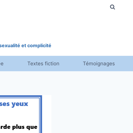
exualité et complicité
ée
Textes fiction
Témoignages