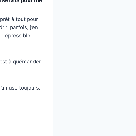
l sera là pour me
prêt à tout pour
ir. parfois, j’en
 irrépressible
n est à quémander
m’amuse toujours.