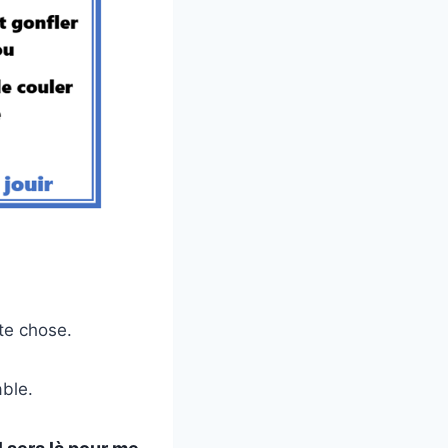
te chose.
able.