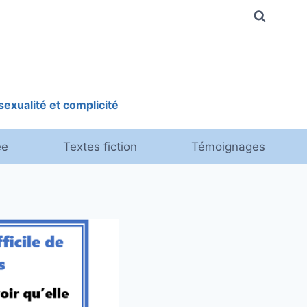
exualité et complicité
ée
Textes fiction
Témoignages