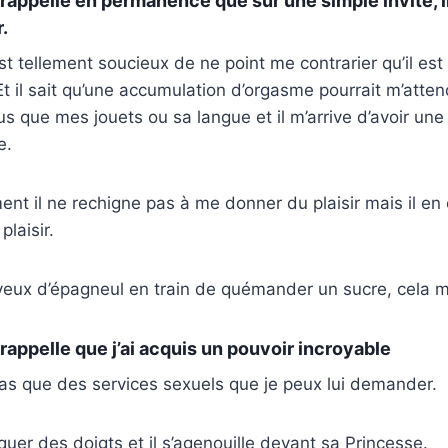
 rappelle en permanence que sur une simple invite, i
.
st tellement soucieux de ne point me contrarier qu’il est 
t il sait qu’une accumulation d’orgasme pourrait m’attendr
lus que mes jouets ou sa langue et il m’arrive d’avoir une
e.
ent il ne rechigne pas à me donner du plaisir mais il e
laisir.
 yeux d’épagneul en train de quémander un sucre, cela 
 rappelle que j’ai acquis un pouvoir incroyable
 pas que des services sexuels que je peux lui demander.
aquer des doigts et il s’agenouille devant sa Princesse.