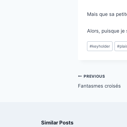
Mais que sa petit
Alors, puisque je 
Post
#
keyholder
#
plai
Tags:
Post
PREVIOUS
navigation
Fantasmes croisés
Similar Posts