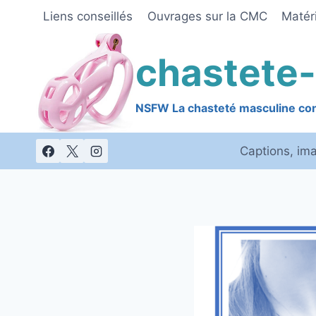
Skip
Liens conseillés
Ouvrages sur la CMC
Matéri
to
content
chastete-
NSFW La chasteté masculine cont
Captions, im