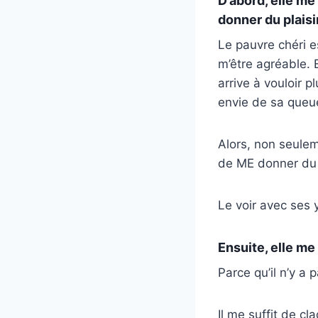
D’abord, elle me
donner du plaisir
Le pauvre chéri e
m’être agréable. E
arrive à vouloir p
envie de sa queu
Alors, non seulem
de ME donner du p
Le voir avec ses
Ensuite, elle me
Parce qu’il n’y a
Il me suffit de cl