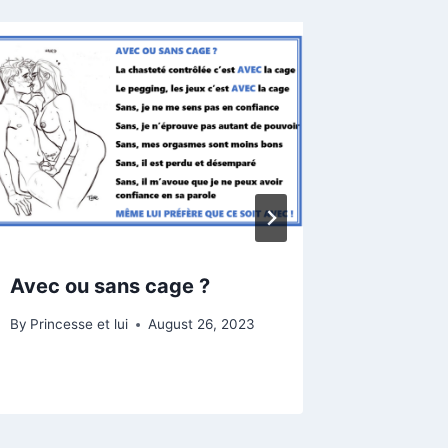
Avec ou sans cage ?
Locktob
femme
By
Princesse et lui
August 26, 2023
By
Princess