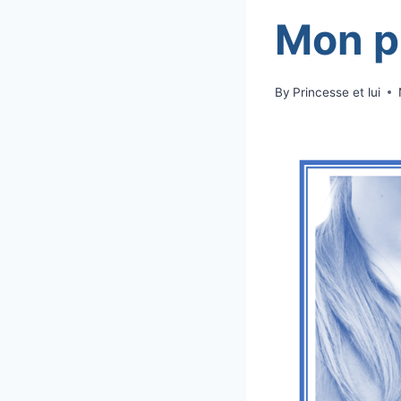
Mon pl
By
Princesse et lui