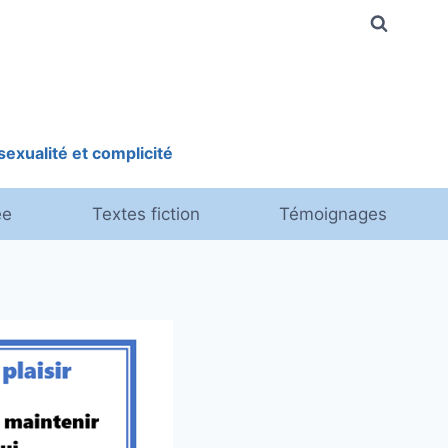
exualité et complicité
ée
Textes fiction
Témoignages