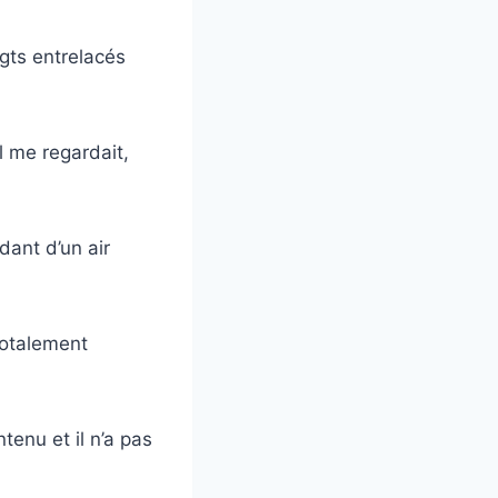
igts entrelacés
l me regardait,
rdant d’un air
totalement
ntenu et il n’a pas