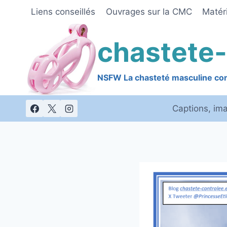
Skip
Liens conseillés
Ouvrages sur la CMC
Matéri
to
content
chastete-
NSFW La chasteté masculine cont
Captions, im