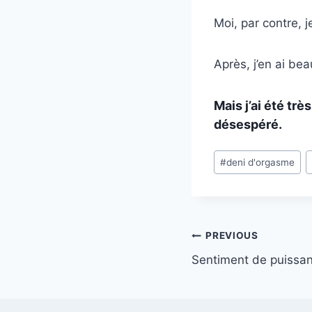
Moi, par contre, j
Après, j’en ai bea
Mais j’ai été trè
désespéré.
Post
#
deni d'orgasme
Tags:
Post
PREVIOUS
navigation
Sentiment de puissa