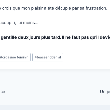
e crois que mon plaisir a été décuplé par sa frustration.
ucoup ri, lui moins…
s gentille deux jours plus tard. Il ne faut pas qu’il de
#
orgasme féminin
#
teaseanddenial
nce
Un je