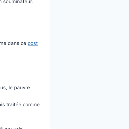
un souminateur.
omme dans ce
post
lus, le pauvre.
étais traitée comme