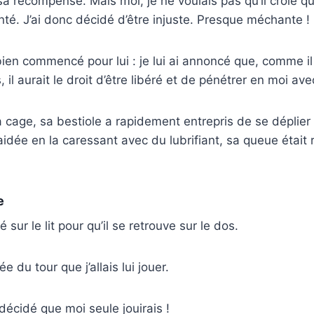
sa récompense. Mais moi, je ne voulais pas qu’il croie qu’
nté. J’ai donc décidé d’être injuste. Presque méchante !
bien commencé pour lui : je lui ai annoncé que, comme il 
, il aurait le droit d’être libéré et de pénétrer en moi av
 sa cage, sa bestiole a rapidement entrepris de se déplie
i aidée en la caressant avec du lubrifiant, sa queue était 
e
é sur le lit pour qu’il se retrouve sur le dos.
ée du tour que j’allais lui jouer.
décidé que moi seule jouirais !