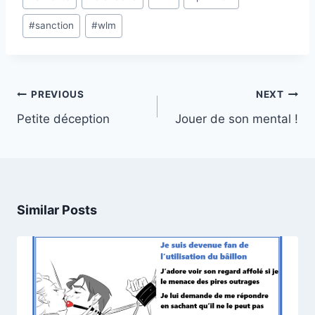
Tags:
#
sanction
#
wlm
Post
PREVIOUS
NEXT
navigation
Petite déception
Jouer de son mental !
Similar Posts