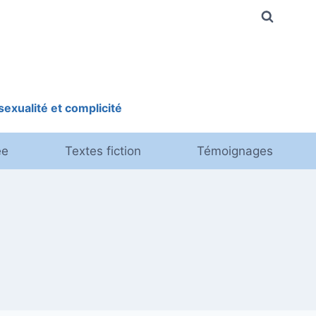
exualité et complicité
ée
Textes fiction
Témoignages