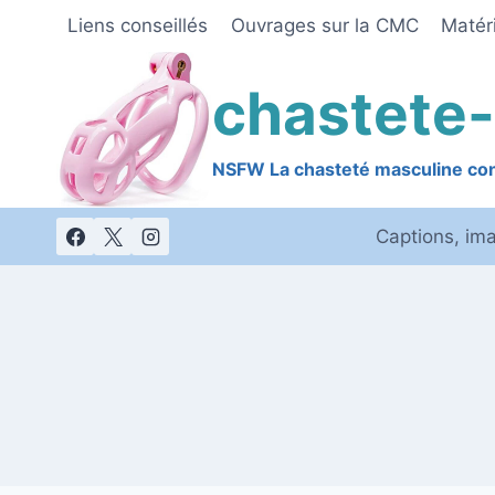
Skip
Liens conseillés
Ouvrages sur la CMC
Matéri
to
content
chastete-
NSFW La chasteté masculine cont
Captions, im