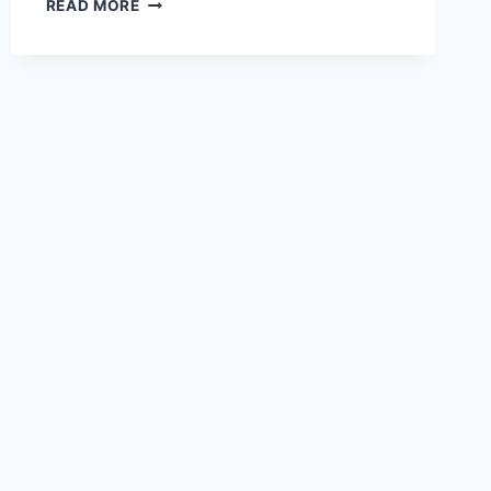
LE
READ MORE
COIN
N’EST
PAS
RÉSERVÉ
AUX
ENFANTS