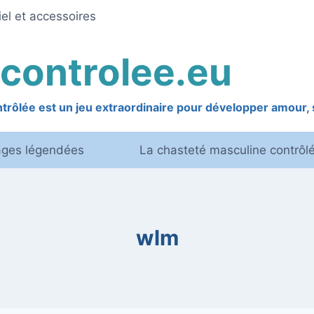
el et accessoires
controlee.eu
rôlée est un jeu extraordinaire pour développer amour, s
ages légendées
La chasteté masculine contrôl
wlm