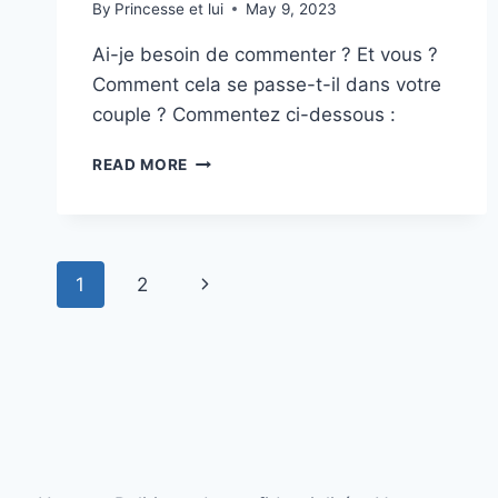
By
Princesse et lui
May 9, 2023
Ai-je besoin de commenter ? Et vous ?
Comment cela se passe-t-il dans votre
couple ? Commentez ci-dessous :
SOYEZ
READ MORE
COHÉRENTS
PETITS
MESSIEURS
!
Page
Next
1
2
navigation
Page