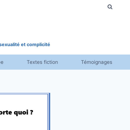
exualité et complicité
ée
Textes fiction
Témoignages