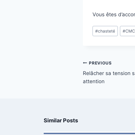
Vous êtes d’acco
Post
#
chasteté
#
CM
Tags:
Post
PREVIOUS
navigation
Relâcher sa tension 
attention
Similar Posts