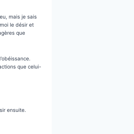
eu, mais je sais
 moi le désir et
nagères que
d’obéissance.
actions que celui-
sir ensuite.