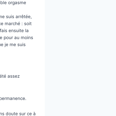
rrible orgasme
 me suis arrêtée,
ce marché : soit
fais ensuite la
age pour au moins
ue je me suis
 été assez
n permanence.
ans doute sur ce à