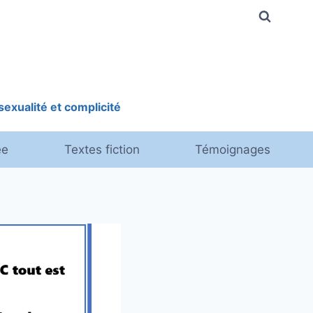
exualité et complicité
ée
Textes fiction
Témoignages