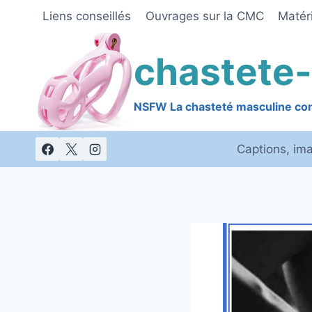
Skip
Liens conseillés
Ouvrages sur la CMC
Matéri
to
content
chastete-
NSFW La chasteté masculine cont
Captions, im