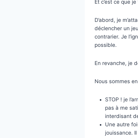
Et c’est ce que je
D’abord, je m’att
déclencher un jeu
contrarier. Je l’i
possible.
En revanche, je 
Nous sommes en tr
STOP ! je l’ar
pas à me sati
interdisant d
Une autre foi
jouissance. I