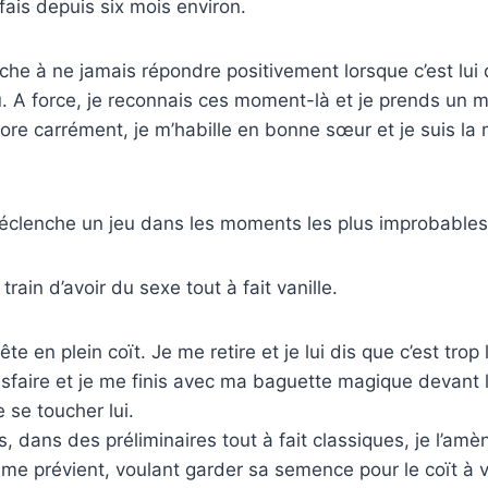
 fais depuis six mois environ.
ache à ne jamais répondre positivement lorsque c’est lui 
. A force, je reconnais ces moment-là et je prends un mal
gnore carrément, je m’habille en bonne sœur et je suis la
déclenche un jeu dans les moments les plus improbables
ain d’avoir du sexe tout à fait vanille.
rête en plein coït. Je me retire et je lui dis que c’est trop l
sfaire et je me finis avec ma baguette magique devant lu
e se toucher lui.
s, dans des préliminaires tout à fait classiques, je l’am
l me prévient, voulant garder sa semence pour le coït à v