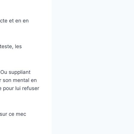
acte et en en
teste, les
 Ou suppliant
er son mental en
 pour lui refuser
 sur ce mec