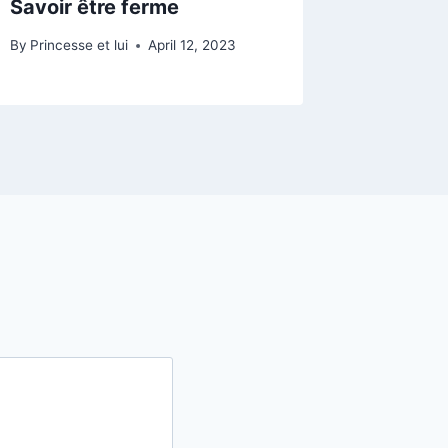
Savoir être ferme
Un cons
By
Princesse et lui
April 12, 2023
By
Princess