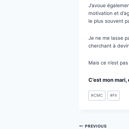
J’avoue égalemen
motivation et d’ag
le plus souvent 
Je ne me lasse pa
cherchant à devin
Mais ce n’est pas
C’est mon mari, 
Post
#
CMC
#
Flr
Tags:
Post
PREVIOUS