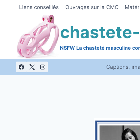
Skip
Liens conseillés
Ouvrages sur la CMC
Matéri
to
content
chastete-
NSFW La chasteté masculine cont
Captions, im