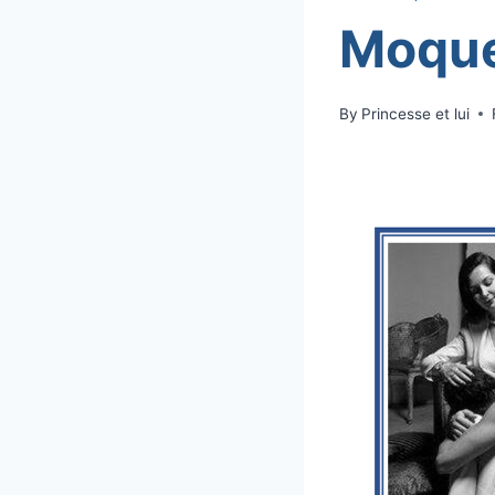
Moque
By
Princesse et lui