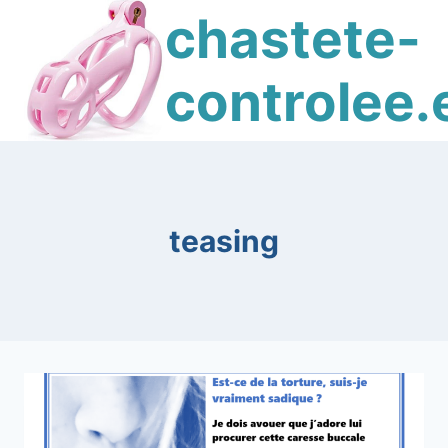
Skip
chastete-
to
content
controlee.
teasing