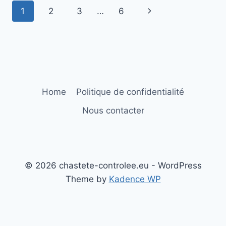
Page
Next
1
2
3
…
6
navigation
Page
Home
Politique de confidentialité
Nous contacter
© 2026 chastete-controlee.eu - WordPress
Theme by
Kadence WP