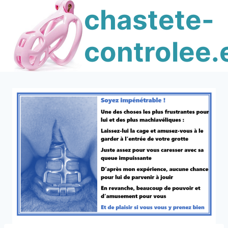
Skip
chastete-
to
content
controlee.