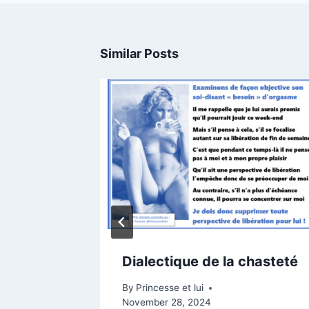
Similar Posts
, c’est
Dialectique de la chasteté
By
Princesse et lui
November 28, 2024
 2023