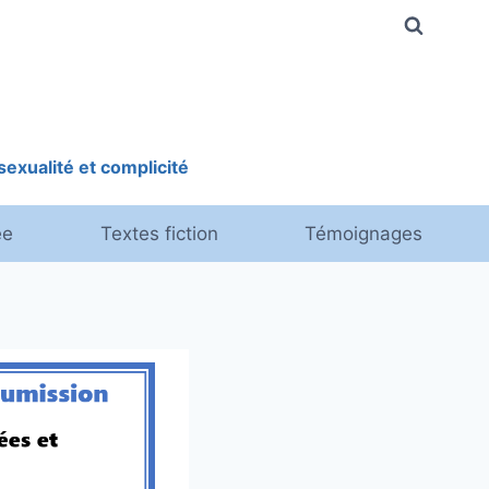
exualité et complicité
ée
Textes fiction
Témoignages