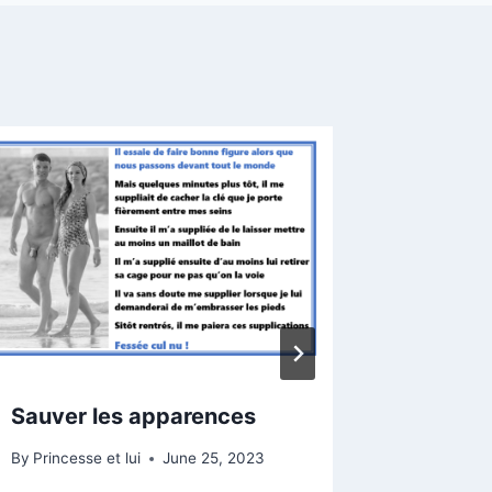
Sauver les apparences
Avoue-
By
Princesse et lui
June 25, 2023
By
Princess