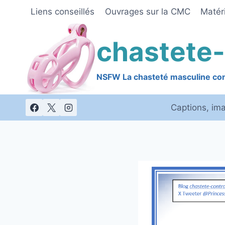
Skip
Liens conseillés
Ouvrages sur la CMC
Matéri
to
content
chastete-
NSFW La chasteté masculine cont
Captions, im