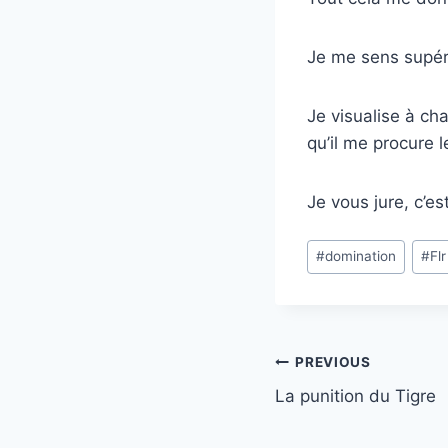
Je me sens supéri
Je visualise à cha
qu’il me procure 
Je vous jure, c’e
Post
#
domination
#
Flr
Tags:
Post
PREVIOUS
navigation
La punition du Tigre