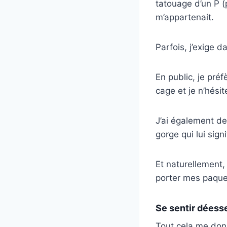
tatouage d’un P 
m’appartenait.
Parfois, j’exige da
En public, je préf
cage et je n’hési
J’ai également d
gorge qui lui sign
Et naturellement,
porter mes paque
Se sentir déess
Tout cela me don