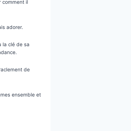
r comment il
ais adorer.
u la clé de sa
endance.
 raclement de
sommes ensemble et