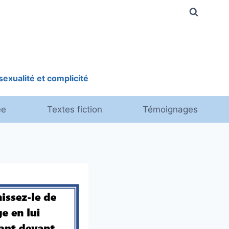
exualité et complicité
ée
Textes fiction
Témoignages