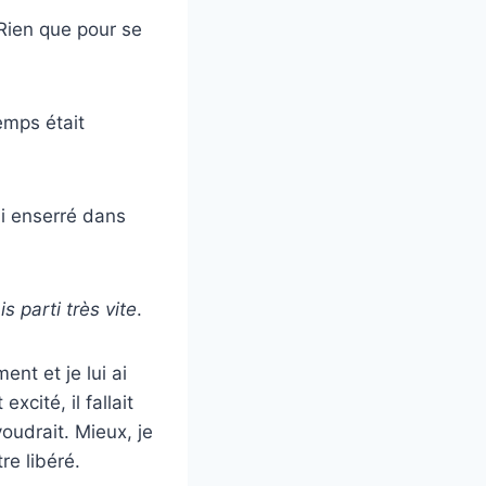
 Rien que pour se
emps était
ai enserré dans
s parti très vite
.
ent et je lui ai
xcité, il fallait
voudrait. Mieux, je
re libéré.