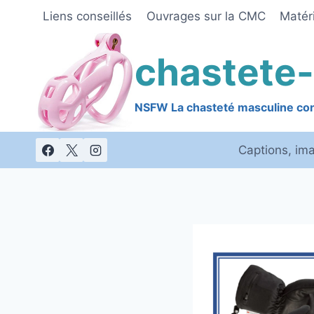
Skip
Liens conseillés
Ouvrages sur la CMC
Matéri
to
content
chastete-
NSFW La chasteté masculine cont
Captions, im