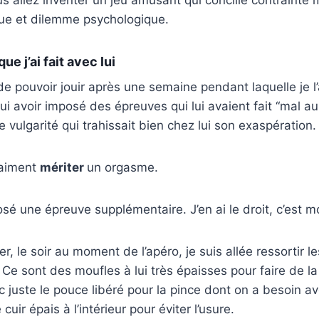
us allez inventer un jeu amusant qui concilie contrainte 
que et dilemme psychologique.
e j’ai fait avec lui
 de pouvoir jouir après une semaine pendant laquelle je l
lui avoir imposé des épreuves qui lui avaient fait “mal a
ne vulgarité qui trahissait bien chez lui son exaspération.
raiment
mériter
un orgasme.
mposé une épreuve supplémentaire. J’en ai le droit, c’est m
er, le soir au moment de l’apéro, je suis allée ressortir 
. Ce sont des moufles à lui très épaisses pour faire de 
ec juste le pouce libéré pour la pince dont on a besoin a
uir épais à l’intérieur pour éviter l’usure.