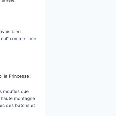
mentale,
’avais bien
u cul” comme il me
oi la Princesse !
les moufles que
la haute montagne
vec des bâtons et