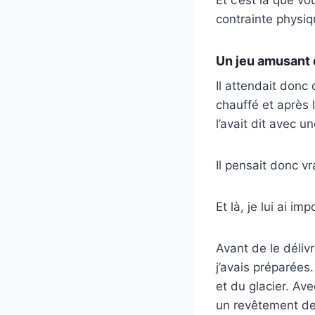
Et c’est là que vo
contrainte physi
Un jeu amusant qu
Il attendait donc
chauffé et après 
l’avait dit avec u
Il pensait donc v
Et là, je lui ai i
Avant de le délivr
j’avais préparées
et du glacier. Av
un revêtement de c