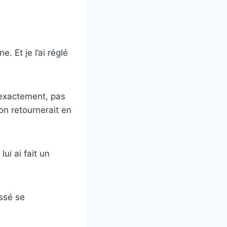
. Et je l’ai réglé
s exactement, pas
on retournerait en
ui ai fait un
issé se