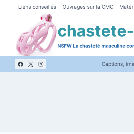
Skip
Liens conseillés
Ouvrages sur la CMC
Matéri
to
content
chastete-
NSFW La chasteté masculine cont
Captions, im