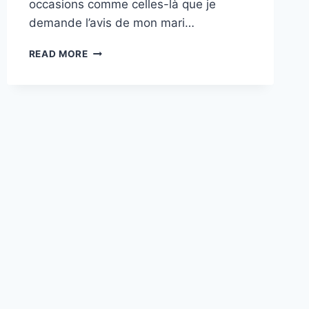
occasions comme celles-là que je
demande l’avis de mon mari…
COMPARATIF
READ MORE
TECHNIQUE
DE
NOS
CAGES
:
UNE
INTERVIEW
DE
L’ENCAGÉ