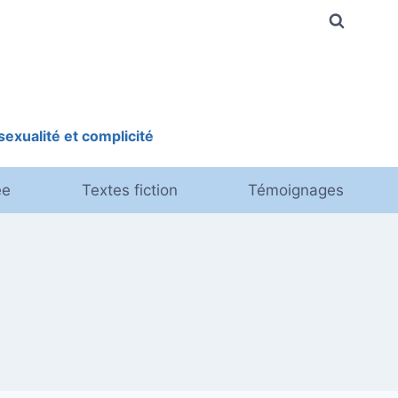
exualité et complicité
ée
Textes fiction
Témoignages