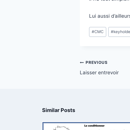
Lui aussi d’aille
Post
#
CMC
#
keyholde
Tags:
Post
PREVIOUS
navigation
Laisser entrevoir
Similar Posts