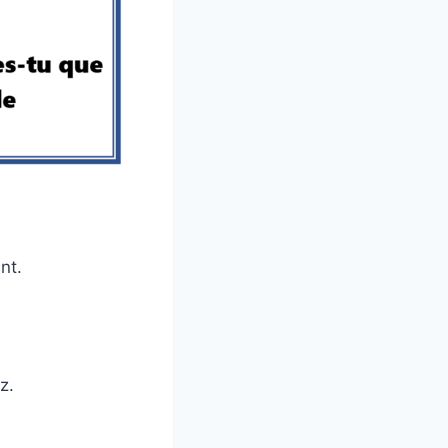
nt.
z.