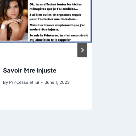
Savoir être injuste
On don
By
Princesse et lui
June 1, 2023
By
Princess