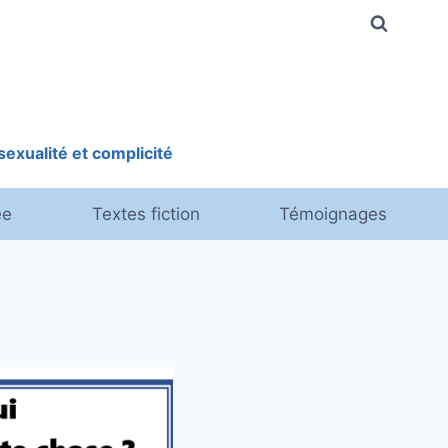
exualité et complicité
ée
Textes fiction
Témoignages