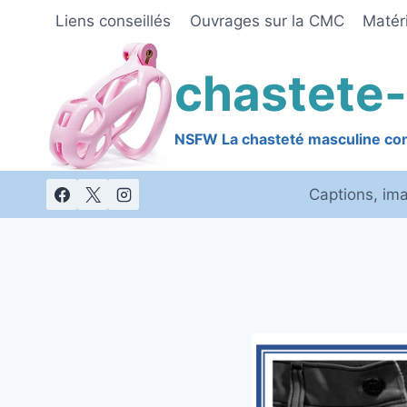
Skip
Liens conseillés
Ouvrages sur la CMC
Matéri
to
content
chastete-
NSFW La chasteté masculine cont
Captions, im