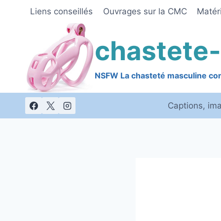
Skip
Liens conseillés
Ouvrages sur la CMC
Matéri
to
content
chastete-
NSFW La chasteté masculine cont
Captions, im