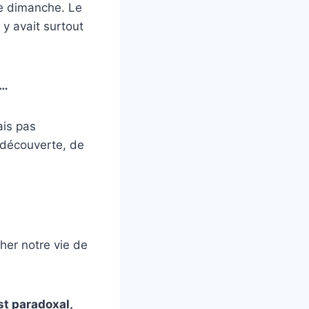
le dimanche. Le
 y avait surtout
r…
ais pas
 découverte, de
her notre vie de
st paradoxal,