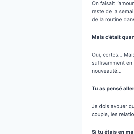
On faisait l‘amou
reste de la semain
de la routine dan
Mais c’était qua
Oui, certes… Mais
suffisamment en q
nouveauté…
Tu as pensé aller
Je dois avouer qu
couple, les relat
Si tu étais en m