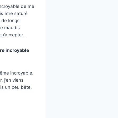
incroyable de me
s être saturé
r de longs
 te maudis
 qu’accepter…
bre incroyable
même incroyable.
, j’en viens
is un peu bête,