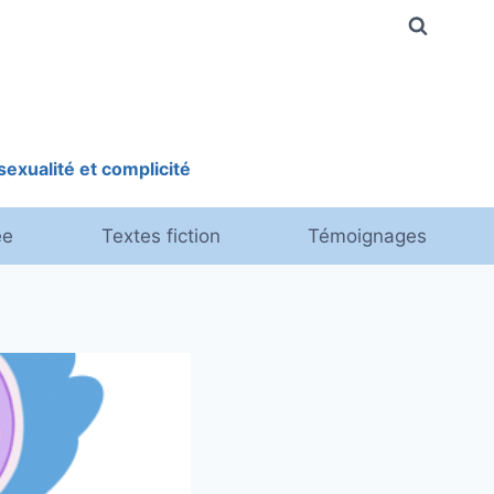
exualité et complicité
ée
Textes fiction
Témoignages