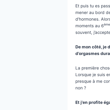
Et puis tu es pas
mener au bord de 
d’hormones. Alors
ème
moments au 6
souvent, j’accep
De mon côté, je 
d’orgasmes duran
La première chose
Lorsque je suis e
presque à me cons
non ?
Et j’en profite 