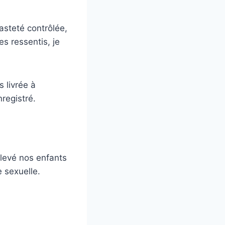
hasteté contrôlée,
s ressentis, je
s livrée à
registré.
levé nos enfants
e sexuelle.