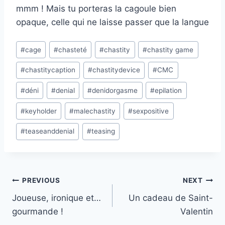
mmm ! Mais tu porteras la cagoule bien
opaque, celle qui ne laisse passer que la langue
Post
#
cage
#
chasteté
#
chastity
#
chastity game
Tags:
#
chastitycaption
#
chastitydevice
#
CMC
#
déni
#
denial
#
denidorgasme
#
epilation
#
keyholder
#
malechastity
#
sexpositive
#
teaseanddenial
#
teasing
Post
PREVIOUS
NEXT
navigation
Joueuse, ironique et…
Un cadeau de Saint-
gourmande !
Valentin