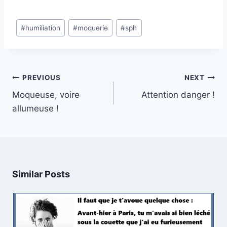
Post
#
humiliation
#
moquerie
#
sph
Tags:
Post
PREVIOUS
NEXT
navigation
Moqueuse, voire
Attention danger !
allumeuse !
Similar Posts