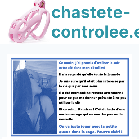
Skip
chastete-
to
content
controlee.