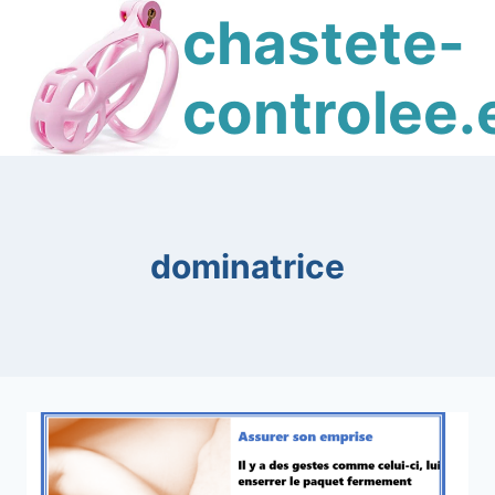
Skip
chastete-
to
content
controlee.
dominatrice