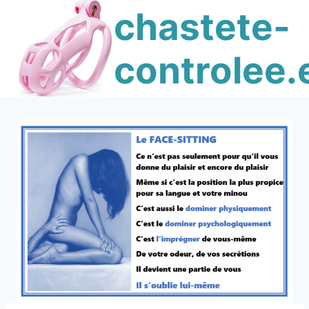
Skip
chastete-
to
content
controlee.