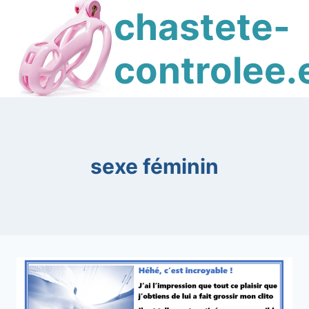
Skip
chastete-
to
content
controlee.
sexe féminin