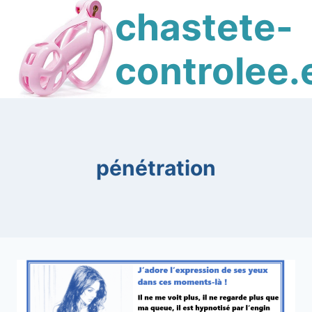
Skip
chastete-
to
content
controlee.
pénétration