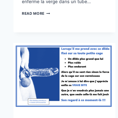
enferme la verge dans un tube…
HOMME
READ MORE
QUI
MOUILLE…