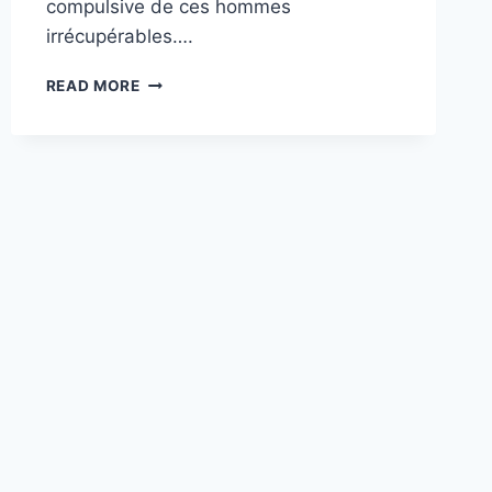
compulsive de ces hommes
irrécupérables….
PREMIÈRE
READ MORE
CAGE