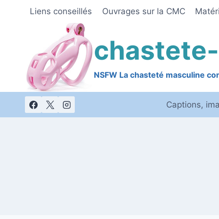
Skip
Liens conseillés
Ouvrages sur la CMC
Matéri
to
content
chastete-
NSFW La chasteté masculine cont
Captions, im