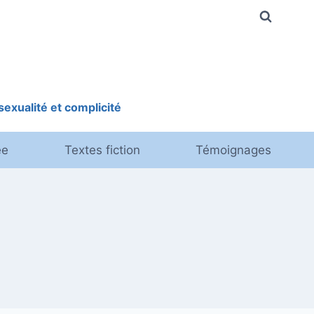
exualité et complicité
ée
Textes fiction
Témoignages