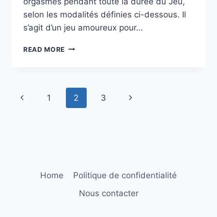
orgasmes pendant toute la durée du Jeu,
selon les modalités définies ci-dessous. Il
s’agit d’un jeu amoureux pour…
NOTRE
READ MORE
RÈGLE
DU
JEU
DE
Page
Previous
Next
1
2
3
LOCKTOBER
navigation
21
Page
Page
Home
Politique de confidentialité
Nous contacter