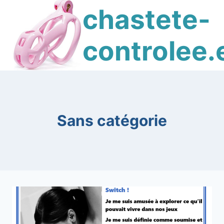
Skip
chastete-
to
content
controlee.
Sans catégorie