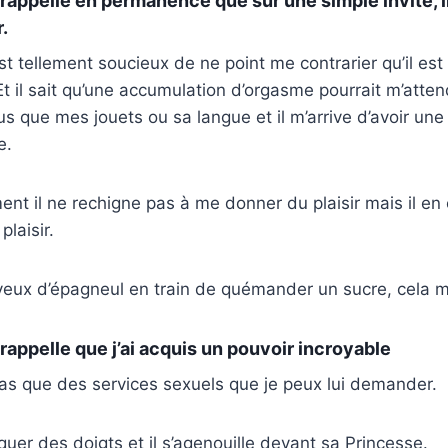
 rappelle en permanence que sur une simple invite, i
.
st tellement soucieux de ne point me contrarier qu’il est 
t il sait qu’une accumulation d’orgasme pourrait m’attendr
lus que mes jouets ou sa langue et il m’arrive d’avoir une
e.
ent il ne rechigne pas à me donner du plaisir mais il e
laisir.
 yeux d’épagneul en train de quémander un sucre, cela 
 rappelle que j’ai acquis un pouvoir incroyable
 pas que des services sexuels que je peux lui demander.
aquer des doigts et il s’agenouille devant sa Princesse.