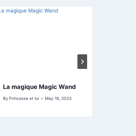
La magique Magic Wand
Soigne
By
Princesse et lui
May 16, 2023
By
Princess