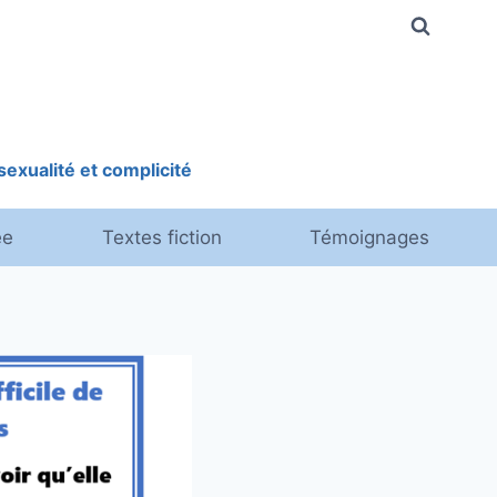
exualité et complicité
ée
Textes fiction
Témoignages