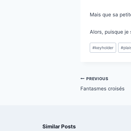
Mais que sa petit
Alors, puisque je 
Post
#
keyholder
#
plai
Tags:
Post
PREVIOUS
navigation
Fantasmes croisés
Similar Posts