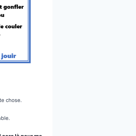
te chose.
able.