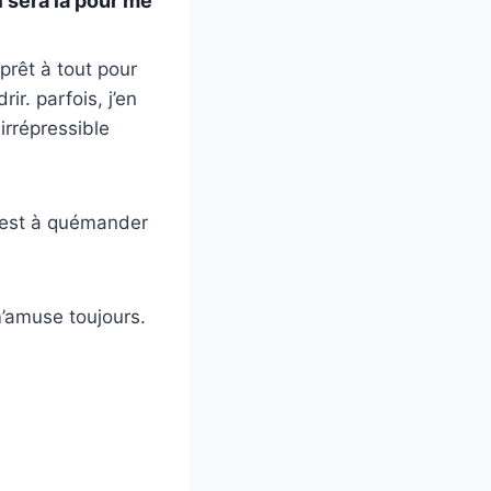
l sera là pour me
prêt à tout pour
ir. parfois, j’en
 irrépressible
n est à quémander
m’amuse toujours.