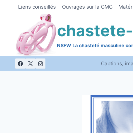
Skip
Liens conseillés
Ouvrages sur la CMC
Matéri
to
content
chastete-
NSFW La chasteté masculine cont
Captions, im