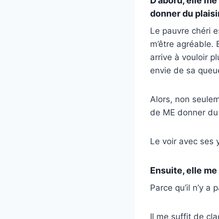
D’abord, elle me
donner du plaisir
Le pauvre chéri e
m’être agréable. E
arrive à vouloir p
envie de sa queu
Alors, non seulem
de ME donner du p
Le voir avec ses
Ensuite, elle me
Parce qu’il n’y a
Il me suffit de cl