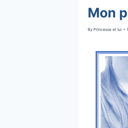
Mon pl
By
Princesse et lui